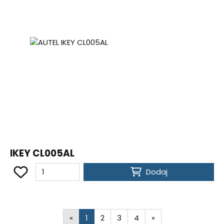
IKEY CL005AL
Dodaj
«
1
2
3
4
»