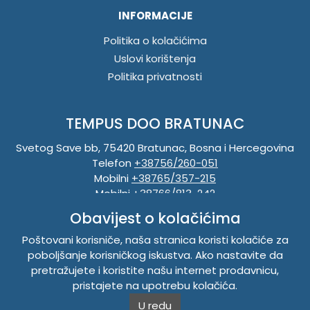
INFORMACIJE
Politika o kolačićima
Uslovi korištenja
Politika privatnosti
TEMPUS DOO BRATUNAC
Svetog Save bb, 75420 Bratunac, Bosna i Hercegovina
Telefon
+38756/260-051
Mobilni
+38765/357-215
Mobilni
+38766/813-242
JIB 4405087080000
Obavijest o kolačićima
Porez 405087080000
Matični broj 59-01-0081-23
Poštovani korisniče, naša stranica koristi kolačiće za
poboljšanje korisničkog iskustva. Ako nastavite da
pretražujete i koristite našu internet prodavnicu,
Copyright © 2026. Tempus DOO Bratunac. Sva prava
pristajete na upotrebu kolačića.
zadržana.
U redu