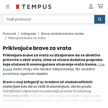
Proizvodi
Kategorije
Brave, dodatne brave i kvake
Prikivajuće brave za vrata
Prikivajuće brave za vrata
Prikivajuće brave za vrata su dizajnirane da se direktno
pričvrste u okvir vrata, čime se stvara dodatna prepreka
koja otežava ili onemogućava otvaranje vrata izvana.
Ove
brave
često imaju više tačaka zaključavanja, što dodatno
povećava sigurnost objekta.
Brave u ovoj kategoriji su izrađene od visokokvalitetnih
materijala kao što su čelik ili aluminijum, što im pruža
izdržljivost i otpornost na pokušaje provale ili nasilnog
otvaranja vrata.
Također, često imaju specijalne sigurnosne
karakteristike poput patentiranih sistema zaštite ili tehnologija
protiv obijanja.