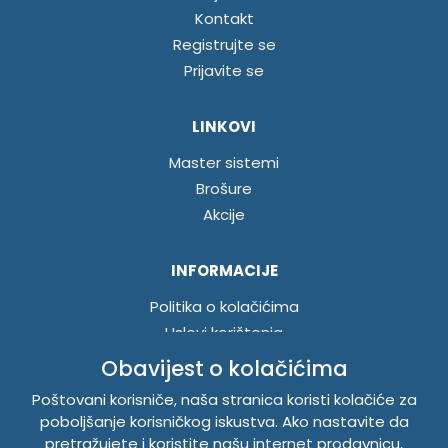
Kontakt
Registrujte se
Prijavite se
LINKOVI
Master sistemi
Brošure
Akcije
INFORMACIJE
Politika o kolačićima
Uslovi korištenja
Politika privatnosti
Obavijest o kolačićima
Poštovani korisniče, naša stranica koristi kolačiće za
poboljšanje korisničkog iskustva. Ako nastavite da
TEMPUS DOO BRATUNAC
pretražujete i koristite našu internet prodavnicu,