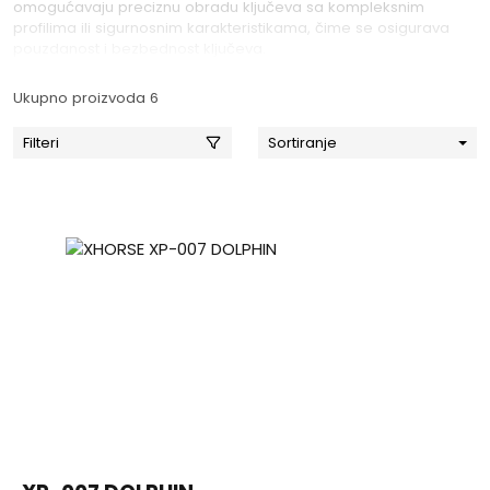
omogućavaju preciznu obradu ključeva sa kompleksnim
profilima ili sigurnosnim karakteristikama, čime se osigurava
pouzdanost i bezbednost ključeva.
Ukupno proizvoda 6
Filteri
Sortiranje