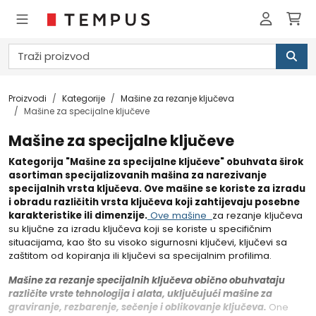
Proizvodi
Kategorije
Mašine za rezanje ključeva
Mašine za specijalne ključeve
Mašine za specijalne ključeve
Kategorija "Mašine za specijalne ključeve" obuhvata širok
asortiman specijalizovanih mašina za narezivanje
specijalnih vrsta ključeva. Ove mašine se koriste za izradu
i obradu različitih vrsta ključeva koji zahtijevaju posebne
karakteristike ili dimenzije.
Ove mašine
za rezanje ključeva
su ključne za izradu ključeva koji se koriste u specifičnim
situacijama, kao što su visoko sigurnosni ključevi, ključevi sa
zaštitom od kopiranja ili ključevi sa specijalnim profilima.
Mašine za rezanje specijalnih ključeva obično obuhvataju
različite vrste tehnologija i alata, uključujući mašine za
graviranje, rezbarenje, sečenje i oblikovanje ključeva.
One