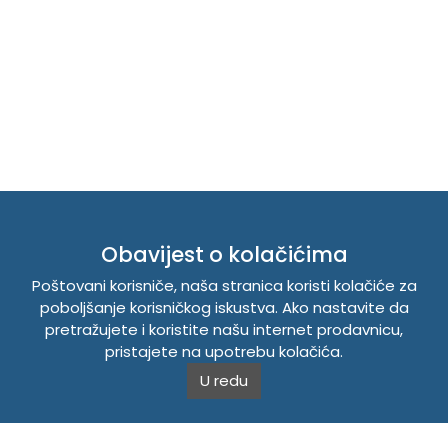
TEMPUS DOO BRATUNAC
Obavijest o kolačićima
Početak
Prodavnica
Poštovani korisniče, naša stranica koristi kolačiće za
poboljšanje korisničkog iskustva. Ako nastavite da
O nama
pretražujete i koristite našu internet prodavnicu,
Vijesti
pristajete na upotrebu kolačića.
Kontakt
U redu
Registrujte se
Prijavite se