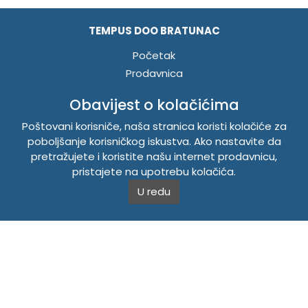
TEMPUS DOO BRATUNAC
Početak
Prodavnica
O nama
Obavijest o kolačićima
Vijesti
Poštovani korisniče, naša stranica koristi kolačiće za
Kontakt
poboljšanje korisničkog iskustva. Ako nastavite da
Registrujte se
pretražujete i koristite našu internet prodavnicu,
Prijavite se
pristajete na upotrebu kolačića.
U redu
LINKOVI
Master sistemi
Brošure
Akcije
INFORMACIJE