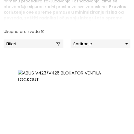
primenu procedura zaključavanja i označavanja, čime se
obezbeđuje siguran radni prostor za sve zaposlene.
Pravilno
korištenje ove opreme pomaže u minimiziranju rizika od
povreda, zaštiti radnika i očuvanju integriteta opreme.
Ukupno proizvoda 10
Filteri
Sortiranje