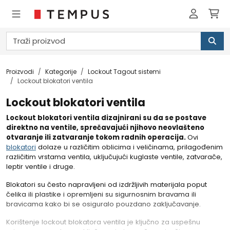
Proizvodi
Kategorije
Lockout Tagout sistemi
Lockout blokatori ventila
Lockout blokatori ventila
Lockout blokatori ventila dizajnirani su da se postave
direktno na ventile, sprečavajući njihovo neovlašteno
otvaranje ili zatvaranje tokom radnih operacija.
Ovi
blokatori
dolaze u različitim oblicima i veličinama, prilagođenim
različitim vrstama ventila, uključujući kuglaste ventile, zatvarače,
leptir ventile i druge.
Blokatori su često napravljeni od izdržljivih materijala poput
čelika ili plastike i opremljeni su sigurnosnim bravama ili
bravicama kako bi se osiguralo pouzdano zaključavanje.
Korištenje lockout blokatora ventila je ključno za uspešnu