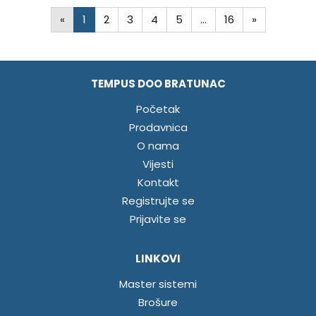
«
1
2
3
4
5
…
16
»
TEMPUS DOO BRATUNAC
Početak
Prodavnica
O nama
Vijesti
Kontakt
Registrujte se
Prijavite se
LINKOVI
Master sistemi
Brošure