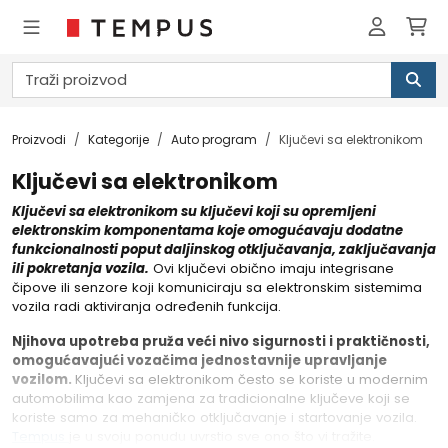
Proizvodi
Kategorije
Auto program
Ključevi sa elektronikom
Ključevi sa elektronikom
Ključevi sa elektronikom su ključevi koji su opremljeni
elektronskim komponentama koje omogućavaju dodatne
funkcionalnosti poput daljinskog otključavanja, zaključavanja
ili pokretanja vozila.
Ovi ključevi obično imaju integrisane
čipove ili senzore koji komuniciraju sa elektronskim sistemima
vozila radi aktiviranja određenih funkcija.
Njihova upotreba pruža veći nivo sigurnosti i praktičnosti,
omogućavajući vozačima jednostavnije upravljanje
vozilom.
Ključevi sa elektronikom često se koriste u modernim
automobilima kao zamjena za tradicionalne ključeve koji se
koriste samo za mehaničko otključavanje i startovanje vozila.
Tempus
je u svoju ponudu uvrstio sve ono što vi tražite.