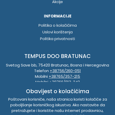
Akcije
INFORMACIJE
Politika o kolačićima
Uslovi korištenja
Politika privatnosti
TEMPUS DOO BRATUNAC
Svetog Save bb, 75420 Bratunac, Bosna i Hercegovina
Telefon
+38756/260-051
Mobilni
+38765/357-215
Mobilni
+38766/813-242
JIB 4405087080000
Obavijest o kolačićima
Porez 405087080000
Matični broj 59-01-0081-23
Poštovani korisniče, naša stranica koristi kolačiće za
poboljšanje korisničkog iskustva. Ako nastavite da
pretražujete i koristite našu internet prodavnicu,
Copyright © 2026. Tempus DOO Bratunac. Sva prava