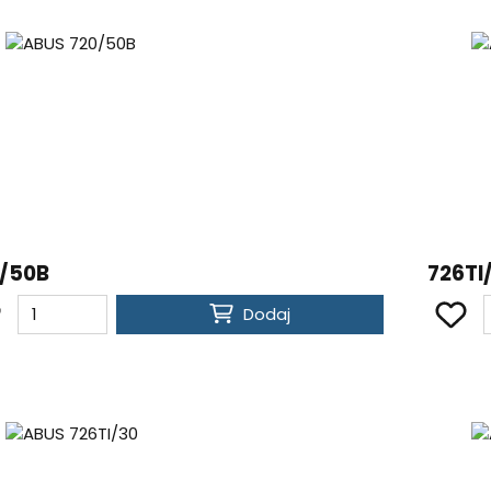
/50B
726TI
Dodaj