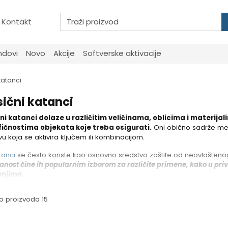
Kontakt
ndovi
Novo
Akcije
Softverske aktivacije
katanci
sični katanci
čni katanci dolaze u različitim veličinama, oblicima i materija
fičnostima objekata koje treba osigurati.
Oni obično sadrže metal
vu koja se aktivira ključem ili kombinacijom.
tanci
se često koriste kao osnovno sredstvo zaštite od neovlaštenog 
nost čine ih popularnim izborom za različite primene, kako u priva
enjima.
o proizvoda 15