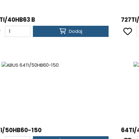
TI/40HB63 B
727TI
Dodaj
I/50HB60-150
64TI/