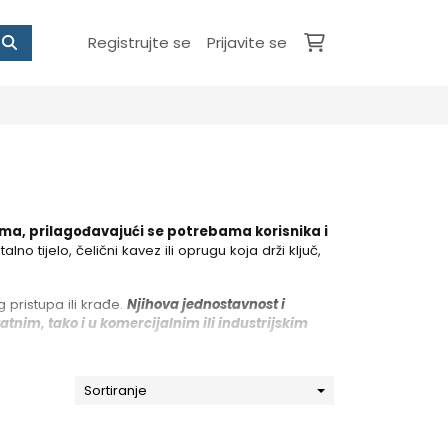
Registrujte se
Prijavite se
lima, prilagođavajući se potrebama korisnika i
no tijelo, čelični kavez ili oprugu koja drži ključ,
pristupa ili krađe.
Njihova jednostavnost i
tnim, tako i u komercijalnim ili industrijskim
Sortiranje