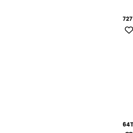
727
64T