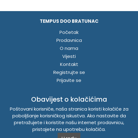
TEMPUS DOO BRATUNAC
Početak
Prodavnica
O nama
Vijesti
Kontakt
Registrujte se
Prijavite se
LINKOVI
Obavijest o kolačićima
Master sistemi
Poštovani korisniče, naša stranica koristi kolačiće za
poboljšanje korisničkog iskustva. Ako nastavite da
Brošure
pretražujete i koristite našu internet prodavnicu,
Akcije
pristajete na upotrebu kolačića.