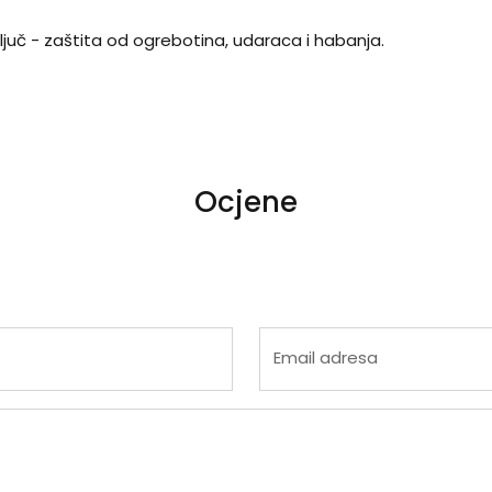
juč - zaštita od ogrebotina, udaraca i habanja.
Ocjene
 4
na 5
Email adresa