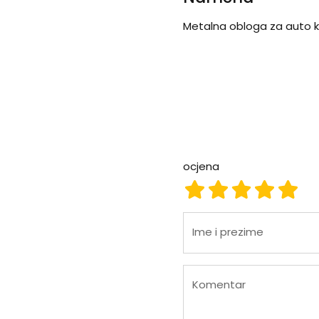
Metalna obloga za auto kl
ocjena
ocjena 1
ocjena 2
ocjena 3
ocjena
ocje
Ime i prezime
Komentar