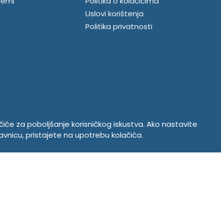
temi
Politika o kolačićima
Uslovi korištenja
Politika privatnosti
ačiće za poboljšanje korisničkog iskustva. Ako nastavite
avnicu, pristajete na upotrebu kolačića.
Copyright © 2026. Tempus DOO Bratunac. Sva prava zadržana
Powered by
CS Shop