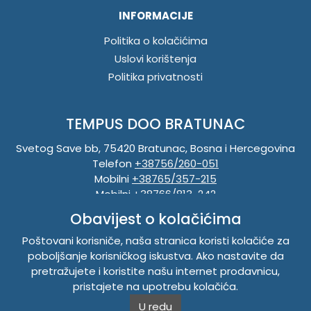
INFORMACIJE
Politika o kolačićima
Uslovi korištenja
Politika privatnosti
TEMPUS DOO BRATUNAC
Svetog Save bb, 75420 Bratunac, Bosna i Hercegovina
Telefon
+38756/260-051
Mobilni
+38765/357-215
Mobilni
+38766/813-242
JIB 4405087080000
Obavijest o kolačićima
Porez 405087080000
Matični broj 59-01-0081-23
Poštovani korisniče, naša stranica koristi kolačiće za
poboljšanje korisničkog iskustva. Ako nastavite da
pretražujete i koristite našu internet prodavnicu,
Copyright © 2026. Tempus DOO Bratunac. Sva prava
pristajete na upotrebu kolačića.
zadržana.
U redu