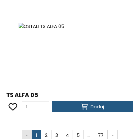
TS ALFA 05
Dodaj
«
1
2
3
4
5
…
77
»