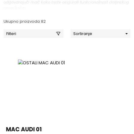
odgovarajući mač kako biste osigurali funkcionalnost daljinskog
upravljača.
Ukupno proizvoda 82
Filteri
Sortiranje
MAC AUDI 01