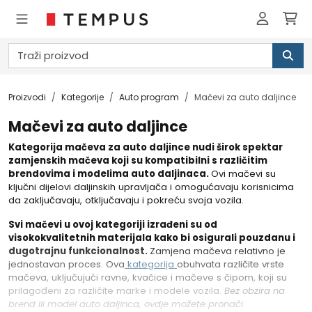
Proizvodi
Kategorije
Auto program
Mačevi za auto daljince
Mačevi za auto daljince
Kategorija mačeva za auto daljince nudi širok spektar
zamjenskih mačeva koji su kompatibilni s različitim
brendovima i modelima auto daljinaca.
Ovi mačevi su
ključni dijelovi daljinskih upravljača i omogućavaju korisnicima
da zaključavaju, otključavaju i pokreću svoja vozila.
Svi mačevi u ovoj kategoriji izrađeni su od
visokokvalitetnih materijala kako bi osigurali pouzdanu i
dugotrajnu funkcionalnost.
Zamjena mačeva relativno je
jednostavan proces. Ova
kategorija
obuhvata različite vrste
mačeva, uključujući ravne, kvačice i mačeve s čipom, koji su
prilagođeni za različite marke i modele vozila.
Bez obzira na
brend ili model auto daljinca, ovdje možete pronaći