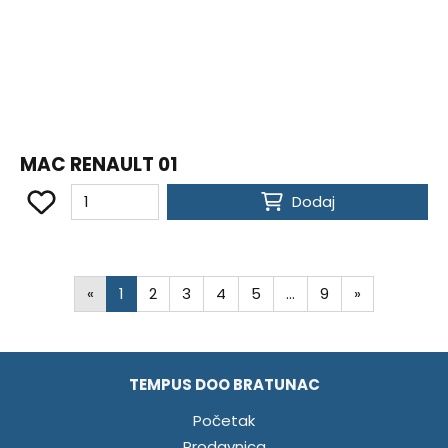
MAC RENAULT 01
Dodaj
«
1
2
3
4
5
…
9
»
TEMPUS DOO BRATUNAC
Početak
Prodavnica