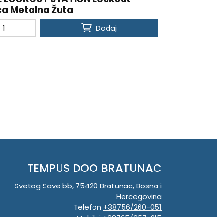
ca Metalna Žuta
Dodaj
TEMPUS DOO BRATUNAC
Svetog Save bb, 75420 Bratunac, Bosna i
Hercegovina
Telefon
+38756/260-051