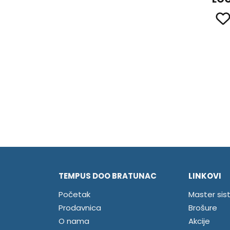
TEMPUS DOO BRATUNAC
LINKOVI
Početak
Master sis
Prodavnica
Brošure
O nama
Akcije