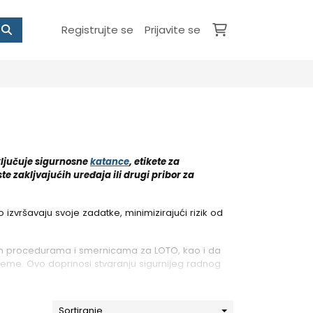
Registrujte se
Prijavite se
ključuje sigurnosne
katance
, etikete za
te zakljvajućih uređaja ili drugi pribor za
vršavaju svoje zadatke, minimizirajući rizik od
im procedurama i smernicama za LOTO, kao i da
eme. Ovo doprinosi stvaranju sigurnijeg radnog
Sortiranje