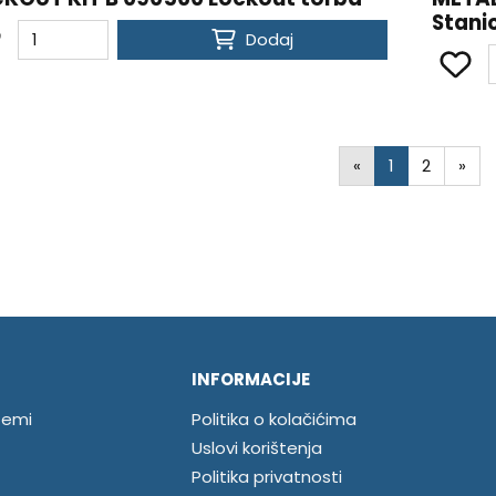
Stani
Dodaj
«
1
2
»
INFORMACIJE
temi
Politika o kolačićima
Uslovi korištenja
Politika privatnosti