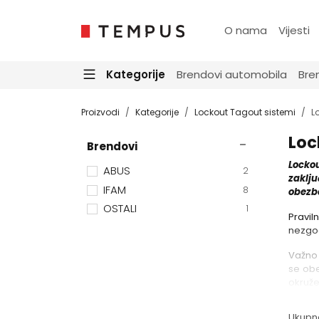
O nama
Vijesti
Kategorije
Brendovi automobila
Bre
Proizvodi
Kategorije
Lockout Tagout sistemi
L
Loc
Brendovi
Lockou
ABUS
2
zaklju
IFAM
8
obezbe
OSTALI
1
Pravil
nezgod
Važno 
se obe
okruže
Ukupno