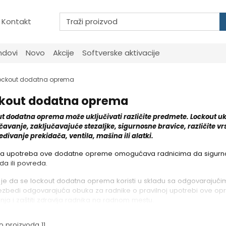
Kontakt
ndovi
Novo
Akcije
Softverske aktivacije
ockout dodatna oprema
kout dodatna oprema
t dodatna oprema može uključivati različite predmete. Lockout u
čavanje, zaključavajuće stezaljke, sigurnosne bravice, različite vrs
đivanje prekidača, ventila, mašina ili alatki.
na upotreba ove dodatne opreme omogućava radnicima da sigurno iz
a ili povreda.
je da se lockout dodatna oprema koristi u skladu sa odgovarajuć
zbedi odgovarajuća obuka za radnike o pravilnoj upotrebi ove opr
nja i zaštiti zdravlja radnika na radnom mestu.
 proizvoda 11