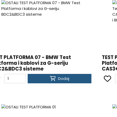
T PLATFORMA 07 - BMW Test
TEST 
tforma i kablovi za G-seriju
Platf
C2&BDC3 sisteme
CAS3+
BDC1
Dodaj