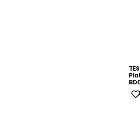
TES
Pla
BD