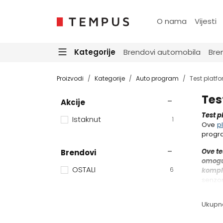
O nama
Vijesti
Kategorije
Brendovi automobila
Bre
Proizvodi
Kategorije
Auto program
Test platf
Tes
Akcije
Test p
Istaknut
1
Ove
p
progra
Ove te
Brendovi
omoguć
OSTALI
6
kompl
senzor
Ukupn