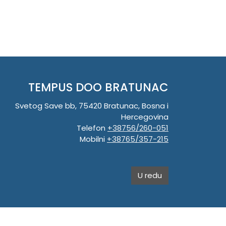
TEMPUS DOO BRATUNAC
Svetog Save bb, 75420 Bratunac, Bosna i
Hercegovina
Telefon
+38756/260-051
Mobilni
+38765/357-215
Mobilni
+38766/813-242
JIB 4405087080000
Porez 405087080000
U redu
Matični broj 59-01-0081-23