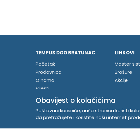
TEMPUS DOO BRATUNAC
LINKOVI
Početak
Master sis
Prodavnica
Brošure
O nama
Akcije
Vijesti
Kontakt
Obavijest o kolačićima
Registrujte se
Poštovani korisniče, naša stranica koristi kol
Prijavite se
da pretražujete i koristite našu internet prod