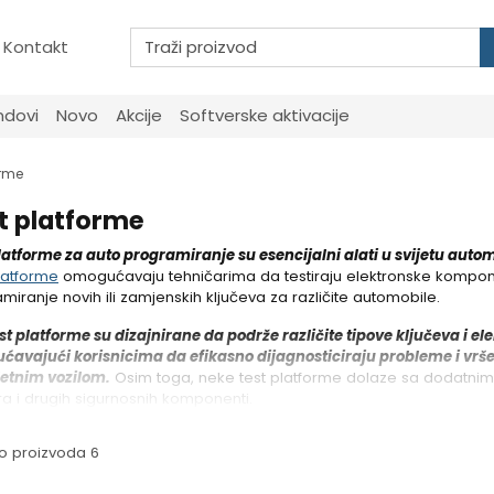
Kontakt
ndovi
Novo
Akcije
Softverske aktivacije
orme
t platforme
latforme za auto programiranje su esencijalni alati u svijetu auto
latforme
omogućavaju tehničarima da testiraju elektronske komponent
miranje novih ili zamjenskih ključeva za različite automobile.
st platforme su dizajnirane da podrže različite tipove ključeva i el
avajući korisnicima da efikasno dijagnosticiraju probleme i vrš
etnim vozilom.
Osim toga, neke test platforme dolaze sa dodatnim f
a i drugih sigurnosnih komponenti.
o proizvoda 6