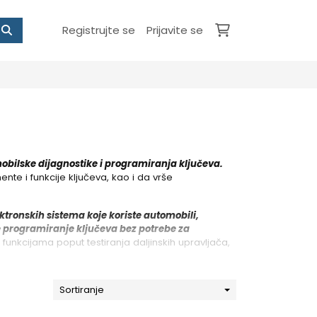
Registrujte se
Prijavite se
mobilske dijagnostike i programiranja ključeva.
e i funkcije ključeva, kao i da vrše
ektronskih sistema koje koriste automobili,
e programiranje ključeva bez potrebe za
unkcijama poput testiranja daljinskih upravljača,
Sortiranje