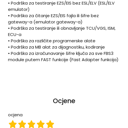
• Podrška za testiranje EZS/EIS bez ESL/ELV (ESL/ELV
emulator)
• Podrška za čitanje EZS/EIS fajla ili šifre bez
gateway-a (emulator gateway-a)
• Podrška za testiranje ili obnavljanje TCU/VGS, ISM,
ECU-a
• Podrška za različite programerske alate
• Podrška za MB alat za dijagnostiku, kodiranje
• Podrška za izračunavanje šifre ključa za sve FBS3
module putem FAST funkcije (Fast Adapter funkcija)
Ocjene
ocjena
ocjena 1
ocjena 2
ocjena 3
ocjena 4
ocjena 5