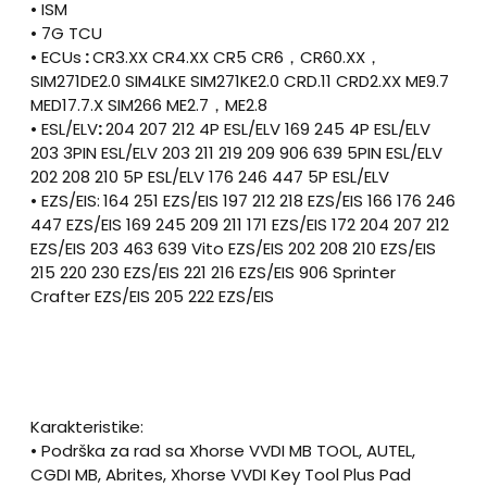
• ISM
• 7G TCU
• ECUs
:
CR3.XX CR4.XX CR5 CR6，CR60.XX，
SIM271DE2.0 SIM4LKE SIM271KE2.0 CRD.11 CRD2.XX ME9.7
MED17.7.X SIM266 ME2.7，ME2.8
• ESL/ELV
:
204 207 212 4P ESL/ELV 169 245 4P ESL/ELV
203 3PIN ESL/ELV 203 211 219 209 906 639 5PIN ESL/ELV
202 208 210 5P ESL/ELV 176 246 447 5P ESL/ELV
• EZS/EIS:
164 251 EZS/EIS 197 212 218 EZS/EIS 166 176 246
447 EZS/EIS 169 245 209 211 171 EZS/EIS 172 204 207 212
EZS/EIS 203 463 639 Vito EZS/EIS 202 208 210 EZS/EIS
215 220 230 EZS/EIS 221 216 EZS/EIS 906 Sprinter
Crafter EZS/EIS 205 222 EZS/EIS
Karakteristike:
• Podrška za rad sa Xhorse VVDI MB TOOL, AUTEL,
CGDI MB, Abrites, Xhorse VVDI Key Tool Plus Pad