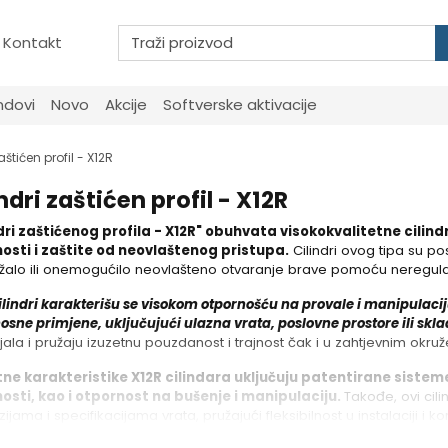
Kontakt
ndovi
Novo
Akcije
Softverske aktivacije
aštićen profil - X12R
ndri zaštićen profil - X12R
ndri zaštićenog profila - X12R" obuhvata visokokvalitetne cili
nosti i zaštite od neovlaštenog pristupa.
Cilindri ovog tipa su p
žalo ili onemogućilo neovlašteno otvaranje brave pomoću neregularni
ilindri karakterišu se visokom otpornošću na provale i manipulaciju
osne primjene, uključujući ulazna vrata, poslovne prostore ili skla
jala i pružaju izuzetnu pouzdanost i trajnost čak i u zahtjevnim okruž
ne karakteristike X12R cilindara uključuju patentirane sisteme
osti, kao i otpornost na bušenje i manipulaciju.
Takođe, ovi cili
jama i specifikacijama vrata, pružajući fleksibilnost u instalaciji i kor