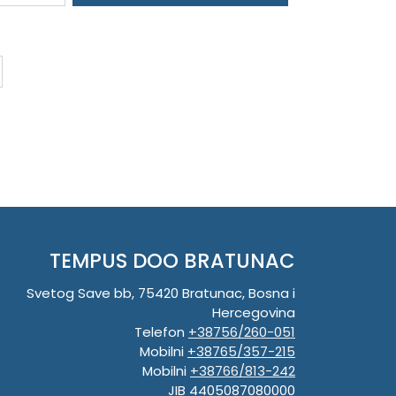
TEMPUS DOO BRATUNAC
Svetog Save bb, 75420 Bratunac, Bosna i
Hercegovina
Telefon
+38756/260-051
Mobilni
+38765/357-215
Mobilni
+38766/813-242
JIB 4405087080000