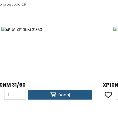
o proizvoda 29
0NM 31/60
XP10N
Dodaj