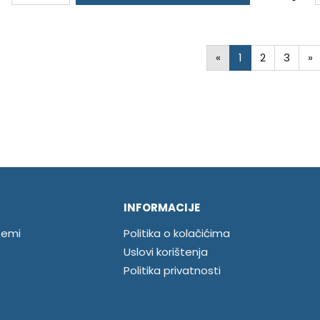
«
1
2
3
»
INFORMACIJE
temi
Politika o kolačićima
Uslovi korištenja
Politika privatnosti