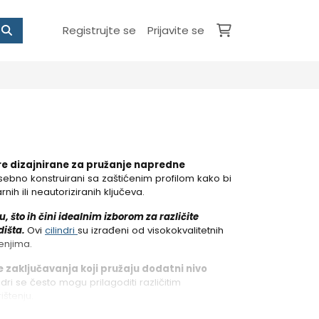
Registrujte se
Prijavite se
ndre dizajnirane za pružanje napredne
osebno konstruirani sa zaštićenim profilom kako bi
h ili neautoriziranih ključeva.
, što ih čini idealnim izborom za različite
dišta.
Ovi
cilindri
su izrađeni od visokokvalitetnih
enjima.
 zaključavanja koji pružaju dodatni nivo
ndri se često mogu prilagoditi različitim
ištenju.