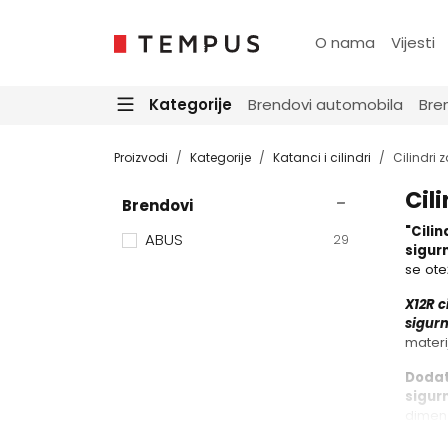
O nama
Vijesti
Kategorije
Brendovi automobila
Bre
Proizvodi
Kategorije
Katanci i cilindri
Cilindri z
Cili
Brendovi
"Cili
ABUS
29
sigur
se ote
X12R c
sigurn
materi
Dodat
sigurn
dimenzi