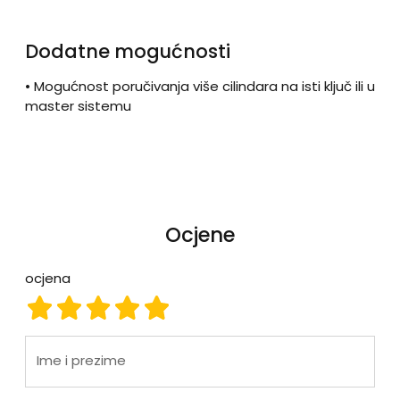
Dodatne mogućnosti
• Mogućnost poručivanja više cilindara na isti ključ ili u
master sistemu
Ocjene
ocjena
ocjena 1
ocjena 2
ocjena 3
ocjena 4
ocjena 5
Ime i prezime