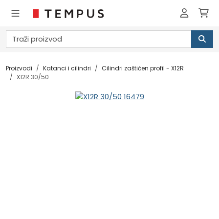
Proizvodi
Katanci i cilindri
Cilindri zaštićen profil - X12R
X12R 30/50