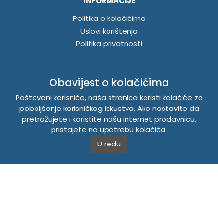
INFORMACIJE
Politika o kolačićima
Uslovi korištenja
Politika privatnosti
TEMPUS DOO BRATUNAC
Obavijest o kolačićima
Svetog Save bb, 75420 Bratunac, Bosna i Hercegovina
Poštovani korisniče, naša stranica koristi kolačiće za
Telefon
+38756/260-051
poboljšanje korisničkog iskustva. Ako nastavite da
Mobilni
+38765/357-215
pretražujete i koristite našu internet prodavnicu,
Mobilni
+38766/813-242
pristajete na upotrebu kolačića.
JIB 4405087080000
U redu
Porez 405087080000
Matični broj 59-01-0081-23
Copyright © 2026. Tempus DOO Bratunac. Sva prava
zadržana.
Powered by
CS Shop