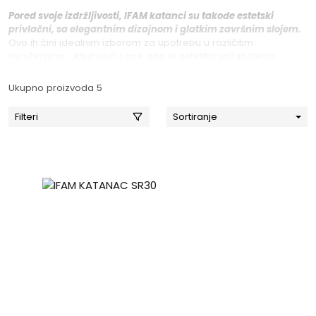
Pored svoje izdržljivosti, IFAM katanci su takođe estetski
privlačni, sa elegantnim dizajnom i glatkim završnim slojem.
Ovo ih čini idealnim izborom za upotrebu u različitim
okruženjima, uključujući i one gde je estetika važan faktor.
Ukupno proizvoda 5
Filteri
Sortiranje