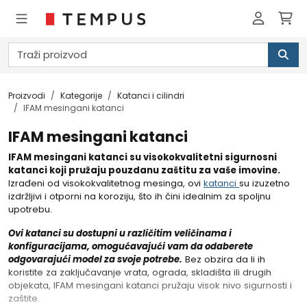
Proizvodi
Kategorije
Katanci i cilindri
IFAM mesingani katanci
IFAM mesingani katanci
IFAM mesingani katanci su visokokvalitetni sigurnosni
katanci koji pružaju pouzdanu zaštitu za vaše imovine.
Izrađeni od visokokvalitetnog mesinga, ovi
katanci
su izuzetno
izdržljivi i otporni na koroziju, što ih čini idealnim za spoljnu
upotrebu.
Ovi katanci su dostupni u različitim veličinama i
konfiguracijama, omogućavajući vam da odaberete
odgovarajući model za svoje potrebe.
Bez obzira da li ih
koristite za zaključavanje vrata, ograda, skladišta ili drugih
objekata, IFAM mesingani katanci pružaju visok nivo sigurnosti i
zaštite.