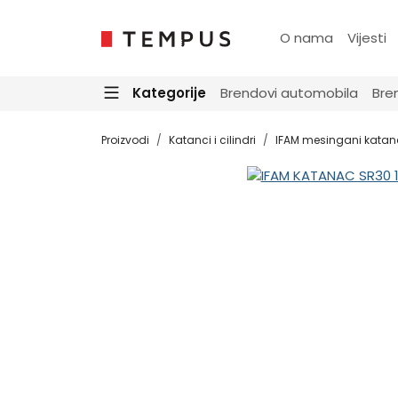
O nama
Vijesti
Kategorije
Brendovi automobila
Bre
Proizvodi
Katanci i cilindri
IFAM mesingani katan