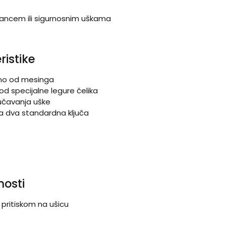
lancem ili sigurnosnim uškama
ristike
eno od mesinga
od specijalne legure čelika
jučavanja uške
sa dva standardna ključa
osti
, pritiskom na ušicu