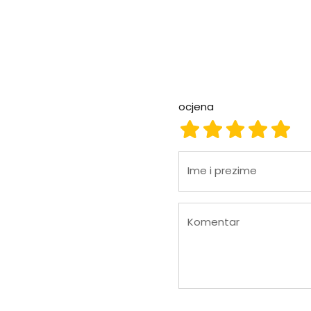
ocjena
ocjena 1
ocjena 2
ocjena 3
ocjena
ocje
Ime i prezime
Komentar