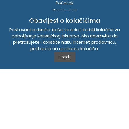
Početak
Prodavnica
O nama
Obavijest o kolačićima
Vijesti
Poštovani korisniče, naša stranica koristi kolačiće za
Kontakt
poboljšanje korisničkog iskustva. Ako nastavite da
Registrujte se
pretražujete i koristite našu internet prodavnicu,
Prijavite se
pristajete na upotrebu kolačića.
U redu
LINKOVI
Master sistemi
Brošure
Akcije
INFORMACIJE
Politika o kolačićima
Uslovi korištenja