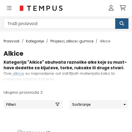
Proizvodi
Kategorije
Privjesci, alkice i gumice
Alkice
Alkice
Kategorija "Alkice" obuhvata raznolike alke koje su must-
have dodatke za ključeve, torbe, ruksake ili druge stvari.
Ove
alkice
su napravljene od izdržljivih materijala kako bi
osigurale sigurno kačenje.
Ukupno proizvoda 2
Filteri
Sortiranje