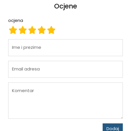
Ocjene
ocjena
ocjena 1
ocjena 2
ocjena 3
ocjena 4
ocjena 5
Ime i prezime
Email adresa
Komentar
Dodaj