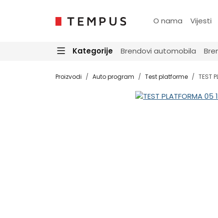
O nama
Vijesti
Kategorije
Brendovi automobila
Bre
Proizvodi
Auto program
Test platforme
TEST 