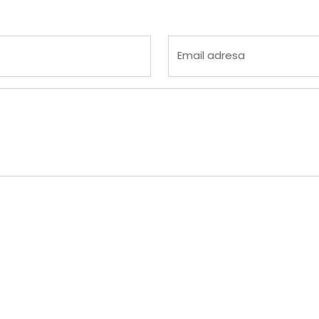
 4
na 5
Email adresa