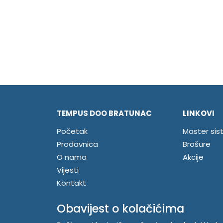
TEMPUS DOO BRATUNAC
LINKOVI
Početak
Master sis
Prodavnica
Brošure
O nama
Akcije
Vijesti
Kontakt
Registrujte se
Obavijest o kolačićima
Prijavite se