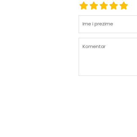
ocjena 1
ocjena 2
ocjena 3
ocjena
ocje
Ime i prezime
Komentar