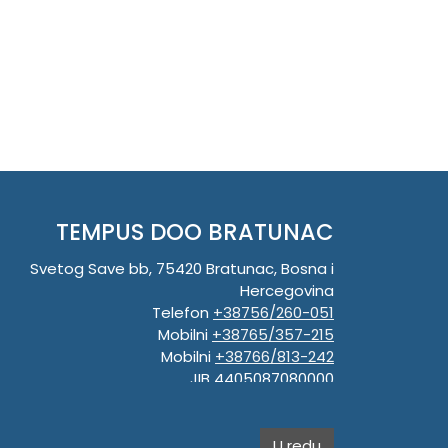
TEMPUS DOO BRATUNAC
Svetog Save bb, 75420 Bratunac, Bosna i
Hercegovina
Telefon
+38756/260-051
Mobilni
+38765/357-215
Mobilni
+38766/813-242
JIB 4405087080000
Porez 405087080000
Matični broj 59-01-0081-23
U redu