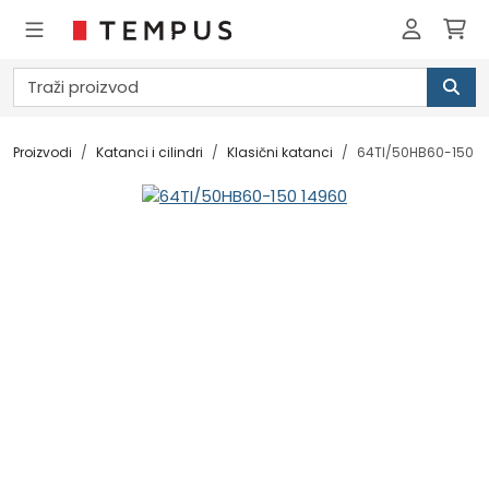
Proizvodi
Katanci i cilindri
Klasični katanci
64TI/50HB60-150