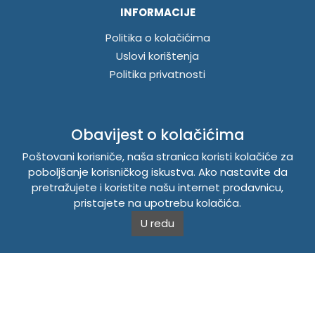
INFORMACIJE
Politika o kolačićima
Uslovi korištenja
Politika privatnosti
TEMPUS DOO BRATUNAC
Obavijest o kolačićima
Svetog Save bb, 75420 Bratunac, Bosna i Hercegovina
Poštovani korisniče, naša stranica koristi kolačiće za
Telefon
+38756/260-051
poboljšanje korisničkog iskustva. Ako nastavite da
Mobilni
+38765/357-215
pretražujete i koristite našu internet prodavnicu,
Mobilni
+38766/813-242
pristajete na upotrebu kolačića.
JIB 4405087080000
U redu
Porez 405087080000
Matični broj 59-01-0081-23
Copyright © 2026. Tempus DOO Bratunac. Sva prava
zadržana.
Powered by
CS Shop