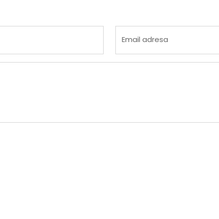
 4
na 5
Email adresa