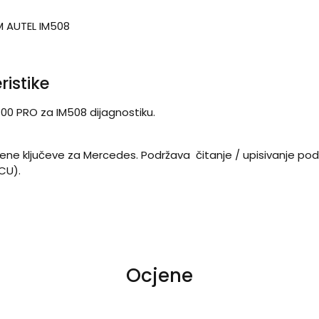
 AUTEL IM508
ristike
0 PRO za IM508 dijagnostiku.
crvene ključeve za Mercedes. Podržava čitanje / upisivanje po
CU).
Ocjene