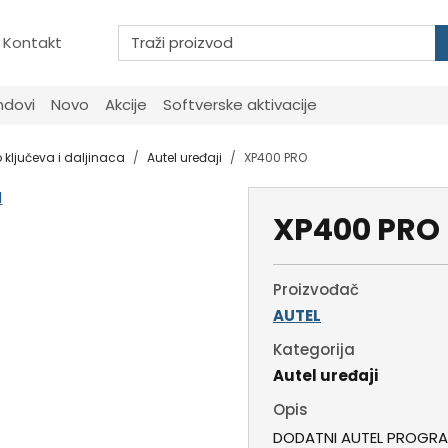
Kontakt
ndovi
Novo
Akcije
Softverske aktivacije
 ključeva i daljinaca
Autel uređaji
XP400 PRO
XP400 PRO
Proizvođač
AUTEL
Kategorija
Autel uređaji
Opis
DODATNI AUTEL PROGR