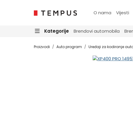
O nama
Vijesti
Kategorije
Brendovi automobila
Bre
Proizvodi
Auto program
Uređaji za kodiranje auto