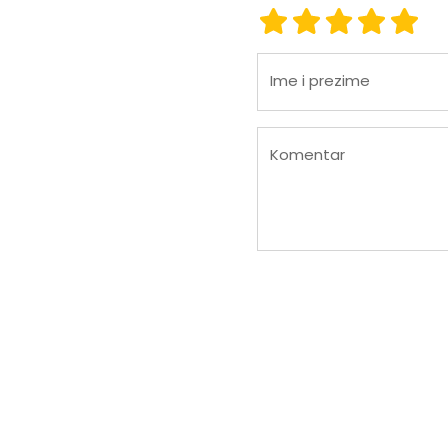
ocjena 1
ocjena 2
ocjena 3
ocjena
ocje
Ime i prezime
Komentar