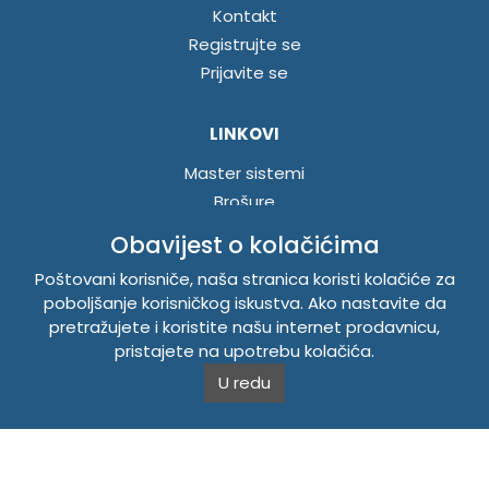
Kontakt
Registrujte se
Prijavite se
LINKOVI
Master sistemi
Brošure
Akcije
Obavijest o kolačićima
Poštovani korisniče, naša stranica koristi kolačiće za
INFORMACIJE
poboljšanje korisničkog iskustva. Ako nastavite da
pretražujete i koristite našu internet prodavnicu,
Politika o kolačićima
pristajete na upotrebu kolačića.
Uslovi korištenja
U redu
Politika privatnosti
TEMPUS DOO BRATUNAC