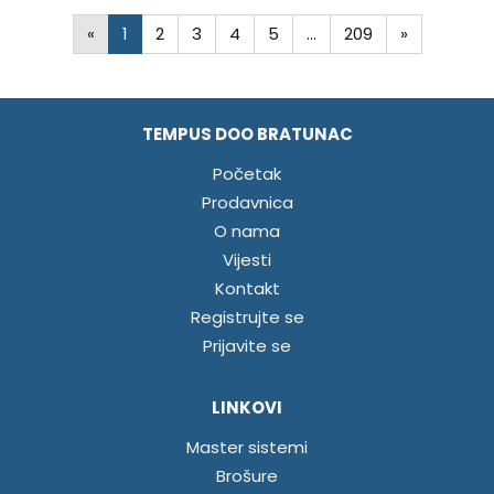
«
1
2
3
4
5
…
209
»
TEMPUS DOO BRATUNAC
Početak
Prodavnica
O nama
Vijesti
Kontakt
Registrujte se
Prijavite se
LINKOVI
Master sistemi
Brošure