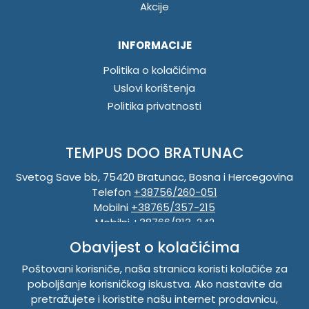
Akcije
INFORMACIJE
Politika o kolačićima
Uslovi korištenja
Politika privatnosti
TEMPUS DOO BRATUNAC
Svetog Save bb, 75420 Bratunac, Bosna i Hercegovina
Telefon
+38756/260-051
Mobilni
+38765/357-215
Mobilni
+38766/813-242
JIB 4405087080000
Obavijest o kolačićima
Porez 405087080000
Matični broj 59-01-0081-23
Poštovani korisniče, naša stranica koristi kolačiće za
poboljšanje korisničkog iskustva. Ako nastavite da
pretražujete i koristite našu internet prodavnicu,