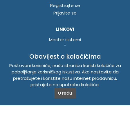
Registrujte se
Prijavite se
LINKOVI
Master sistemi
Brošure
Akcije
Obavijest o kolačićima
Poštovani korisniče, naša stranica koristi kolačiće za
INFORMACIJE
poboljšanje korisničkog iskustva. Ako nastavite da
pretražujete i koristite našu internet prodavnicu,
Politika o kolačićima
pristajete na upotrebu kolačića.
Uslovi korištenja
U redu
Politika privatnosti
TEMPUS DOO BRATUNAC
Svetog Save bb, 75420 Bratunac, Bosna i Hercegovina