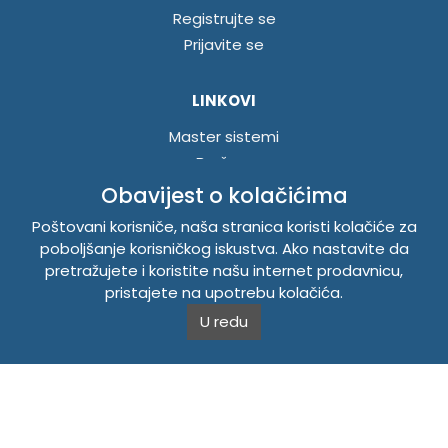
Registrujte se
Prijavite se
LINKOVI
Master sistemi
Brošure
Akcije
Obavijest o kolačićima
Poštovani korisniče, naša stranica koristi kolačiće za
INFORMACIJE
poboljšanje korisničkog iskustva. Ako nastavite da
pretražujete i koristite našu internet prodavnicu,
Politika o kolačićima
pristajete na upotrebu kolačića.
Uslovi korištenja
U redu
Politika privatnosti
TEMPUS DOO BRATUNAC
Svetog Save bb, 75420 Bratunac, Bosna i Hercegovina