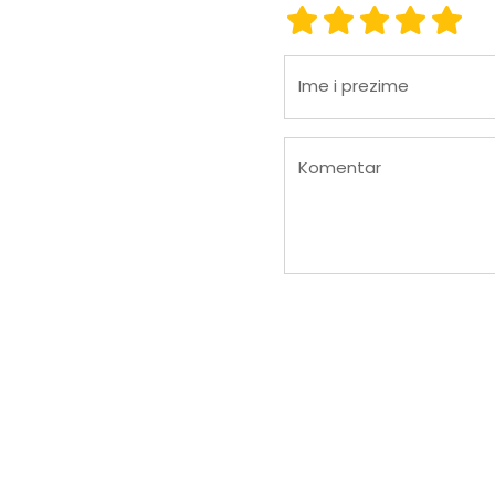
ocjena 1
ocjena 2
ocjena 3
ocjena
ocje
Ime i prezime
Komentar