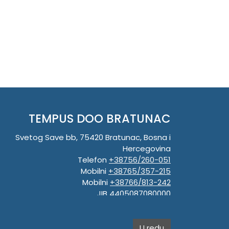
TEMPUS DOO BRATUNAC
Svetog Save bb, 75420 Bratunac, Bosna i
Hercegovina
Telefon
+38756/260-051
Mobilni
+38765/357-215
Mobilni
+38766/813-242
JIB 4405087080000
Porez 405087080000
Matični broj 59-01-0081-23
U redu