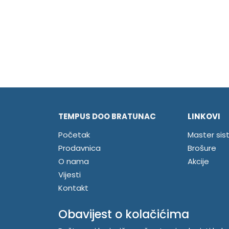
TEMPUS DOO BRATUNAC
LINKOVI
Početak
Master sis
Prodavnica
Brošure
O nama
Akcije
Vijesti
Kontakt
Registrujte se
Obavijest o kolačićima
Prijavite se