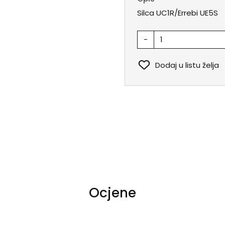
Silca UC1R/Errebi UE5S
-
Dodaj u listu želja
Ocjene