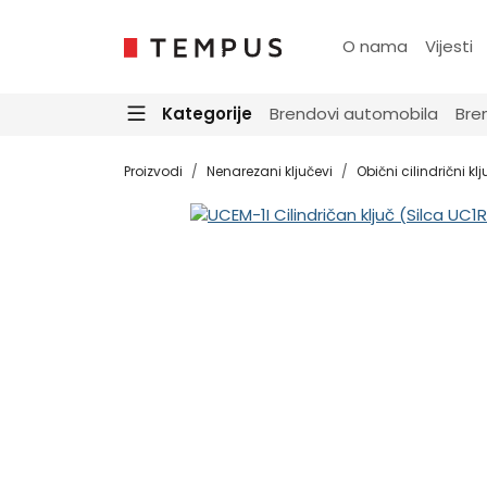
O nama
Vijesti
Kategorije
Brendovi automobila
Bre
Proizvodi
Nenarezani ključevi
Obični cilindrični klj