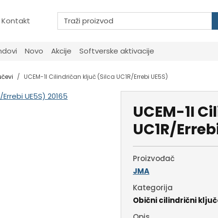
Kontakt
ndovi
Novo
Akcije
Softverske aktivacije
učevi
UCEM-1I Cilindričan ključ (Silca UC1R/Errebi UE5S)
UCEM-1I Cil
UC1R/Erreb
Proizvođač
JMA
Kategorija
Obični cilindrični ključ
Opis