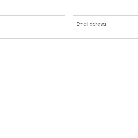
 4
na 5
Email adresa