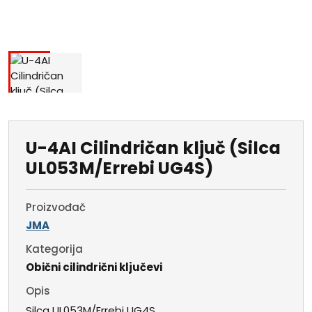
U-4AI Cilindričan ključ (Silca
UL053M/Errebi UG4S)
Proizvođač
JMA
Kategorija
Obični cilindrični ključevi
Opis
Silca UL053M/Errebi UG4S