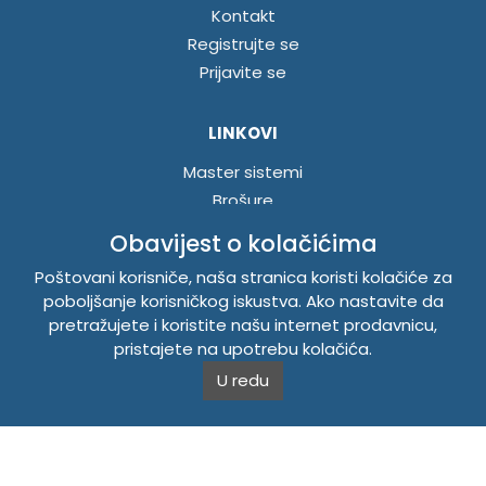
Kontakt
Registrujte se
Prijavite se
LINKOVI
Master sistemi
Brošure
Akcije
Obavijest o kolačićima
Poštovani korisniče, naša stranica koristi kolačiće za
INFORMACIJE
poboljšanje korisničkog iskustva. Ako nastavite da
pretražujete i koristite našu internet prodavnicu,
Politika o kolačićima
pristajete na upotrebu kolačića.
Uslovi korištenja
U redu
Politika privatnosti
TEMPUS DOO BRATUNAC