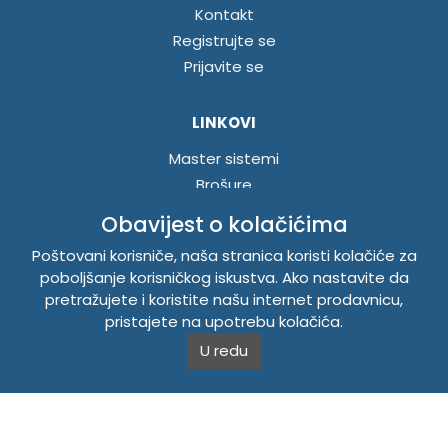
Kontakt
Registrujte se
Prijavite se
LINKOVI
Master sistemi
Brošure
Akcije
Obavijest o kolačićima
Poštovani korisniče, naša stranica koristi kolačiće za
INFORMACIJE
poboljšanje korisničkog iskustva. Ako nastavite da
pretražujete i koristite našu internet prodavnicu,
Politika o kolačićima
pristajete na upotrebu kolačića.
Uslovi korištenja
U redu
Politika privatnosti
TEMPUS DOO BRATUNAC