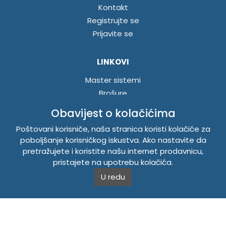
Kontakt
Registrujte se
Prijavite se
LINKOVI
Master sistemi
Brošure
Akcije
Obavijest o kolačićima
Poštovani korisniče, naša stranica koristi kolačiće za
INFORMACIJE
poboljšanje korisničkog iskustva. Ako nastavite da
pretražujete i koristite našu internet prodavnicu,
Politika o kolačićima
pristajete na upotrebu kolačića.
Uslovi korištenja
U redu
Politika privatnosti
TEMPUS DOO BRATUNAC