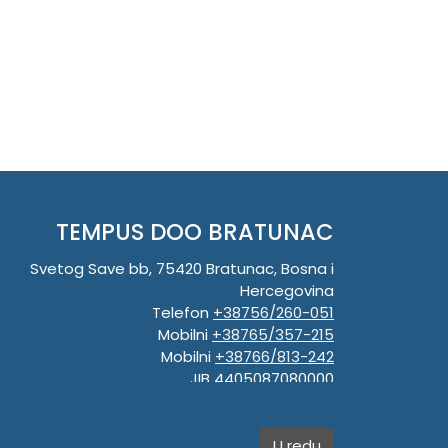
TEMPUS DOO BRATUNAC
Svetog Save bb, 75420 Bratunac, Bosna i
Hercegovina
Telefon
+38756/260-051
Mobilni
+38765/357-215
Mobilni
+38766/813-242
JIB 4405087080000
Porez 405087080000
Matični broj 59-01-0081-23
U redu