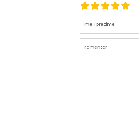
ocjena 1
ocjena 2
ocjena 3
ocjena
ocje
Ime i prezime
Komentar