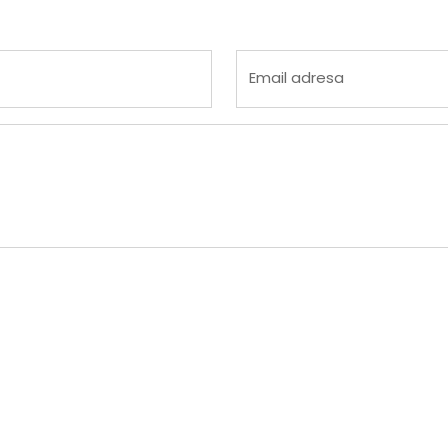
 4
na 5
Email adresa