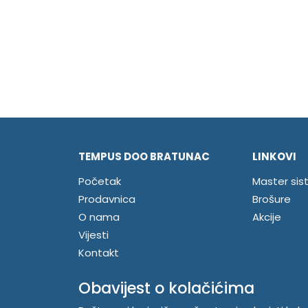
TEMPUS DOO BRATUNAC
LINKOVI
Početak
Master sis
Prodavnica
Brošure
O nama
Akcije
Vijesti
Kontakt
Registrujte se
Obavijest o kolačićima
Prijavite se