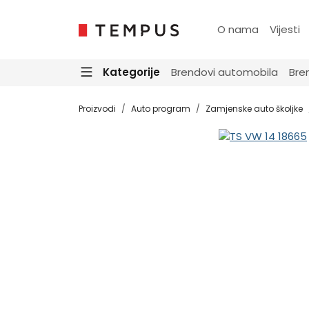
O nama
Vijesti
Kategorije
Brendovi automobila
Bre
Proizvodi
Auto program
Zamjenske auto školjke