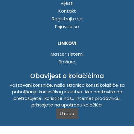
Vijesti
Kontakt
Registrujte se
Prijavite se
LINKOVI
Master sistemi
Brošure
Akcije
Obavijest o kolačićima
Poštovani korisniče, naša stranica koristi kolačiće za
INFORMACIJE
poboljšanje korisničkog iskustva. Ako nastavite da
Politika o kolačićima
pretražujete i koristite našu internet prodavnicu,
Uslovi korištenja
pristajete na upotrebu kolačića.
Politika privatnosti
U redu
TEMPUS DOO BRATUNAC