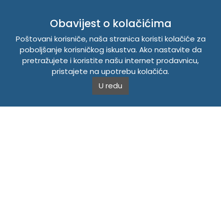
INFORMACIJE
Obavijest o kolačićima
Politika o kolačićima
Poštovani korisniče, naša stranica koristi kolačiće za
Uslovi korištenja
poboljšanje korisničkog iskustva. Ako nastavite da
Politika privatnosti
pretražujete i koristite našu internet prodavnicu,
pristajete na upotrebu kolačića.
U redu
TEMPUS DOO BRATUNAC
Svetog Save bb, 75420 Bratunac, Bosna i Hercegovina
Telefon
+38756/260-051
Mobilni
+38765/357-215
Mobilni
+38766/813-242
JIB 4405087080000
Porez 405087080000
Matični broj 59-01-0081-23
Copyright © 2026. Tempus DOO Bratunac. Sva prava
zadržana.