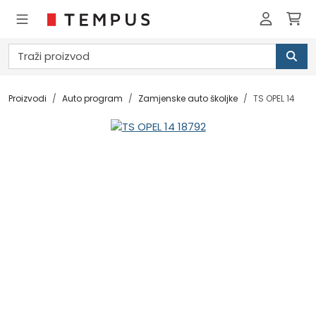
Proizvodi
Auto program
Zamjenske auto školjke
TS OPEL 14