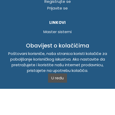
Registrujte se
Prijavite se
LINKOVI
Master sistemi
Brošure
Obavijest o kolačićima
Akcije
Poštovani korisniče, naša stranica koristi kolačiće za
poboljšanje korisničkog iskustva. Ako nastavite da
INFORMACIJE
pretražujete i koristite našu internet prodavnicu,
Politika o kolačićima
pristajete na upotrebu kolačića.
Uslovi korištenja
U redu
Politika privatnosti
TEMPUS DOO BRATUNAC
Svetog Save bb, 75420 Bratunac, Bosna i Hercegovina
Telefon
+38756/260-051