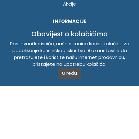
Akcije
INFORMACIJE
Politika o kolačićima
Obavijest o kolačićima
Uslovi korištenja
Poštovani korisniče, naša stranica koristi kolačiće za
Politika privatnosti
poboljšanje korisničkog iskustva. Ako nastavite da
pretražujete i koristite našu internet prodavnicu,
pristajete na upotrebu kolačića.
TEMPUS DOO BRATUNAC
U redu
Svetog Save bb, 75420 Bratunac, Bosna i Hercegovina
Telefon
+38756/260-051
Mobilni
+38765/357-215
Mobilni
+38766/813-242
JIB 4405087080000
Porez 405087080000
Matični broj 59-01-0081-23