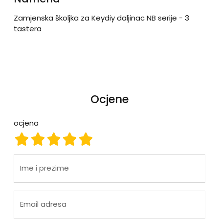
Zamjenska školjka za Keydiy daljinac NB serije - 3
tastera
Ocjene
ocjena
ocjena 1
ocjena 2
ocjena 3
ocjena 4
ocjena 5
Ime i prezime
Email adresa