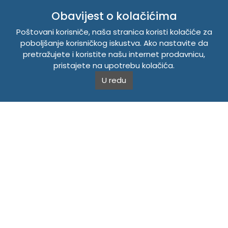
INFORMACIJE
Obavijest o kolačićima
Politika o kolačićima
Poštovani korisniče, naša stranica koristi kolačiće za
Uslovi korištenja
poboljšanje korisničkog iskustva. Ako nastavite da
Politika privatnosti
pretražujete i koristite našu internet prodavnicu,
pristajete na upotrebu kolačića.
U redu
TEMPUS DOO BRATUNAC
Svetog Save bb, 75420 Bratunac, Bosna i Hercegovina
Telefon
+38756/260-051
Mobilni
+38765/357-215
Mobilni
+38766/813-242
JIB 4405087080000
Porez 405087080000
Matični broj 59-01-0081-23
Copyright © 2026. Tempus DOO Bratunac. Sva prava
zadržana.
Powered by
CS Shop