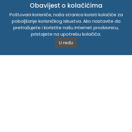
INFORMACIJE
Obavijest o kolačićima
Politika o kolačićima
Poštovani korisniče, naša stranica koristi kolačiće za
Uslovi korištenja
poboljšanje korisničkog iskustva. Ako nastavite da
Politika privatnosti
pretražujete i koristite našu internet prodavnicu,
pristajete na upotrebu kolačića.
U redu
TEMPUS DOO BRATUNAC
Svetog Save bb, 75420 Bratunac, Bosna i Hercegovina
Telefon
+38756/260-051
Mobilni
+38765/357-215
Mobilni
+38766/813-242
JIB 4405087080000
Porez 405087080000
Matični broj 59-01-0081-23
Copyright © 2026. Tempus DOO Bratunac. Sva prava
zadržana.
Powered by
CS Shop