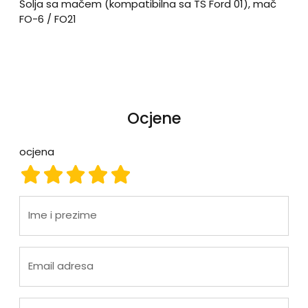
Šolja sa mačem (kompatibilna sa TS Ford 01), mač
FO-6 / FO21
Ocjene
ocjena
ocjena 1
ocjena 2
ocjena 3
ocjena 4
ocjena 5
Ime i prezime
Email adresa