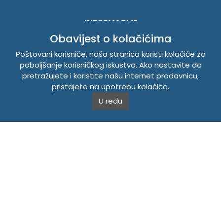
INFORMACIJE
Obavijest o kolačićima
Politika o kolačićima
Uslovi korištenja
Poštovani korisniče, naša stranica koristi kolačiće za
poboljšanje korisničkog iskustva. Ako nastavite da
Politika privatnosti
pretražujete i koristite našu internet prodavnicu,
pristajete na upotrebu kolačića.
TEMPUS DOO BRATUNAC
U redu
Svetog Save bb, 75420 Bratunac, Bosna i Hercegovina
Telefon
+38756/260-051
Mobilni
+38765/357-215
Mobilni
+38766/813-242
JIB 4405087080000
Porez 405087080000
Matični broj 59-01-0081-23
Copyright © 2026. Tempus DOO Bratunac. Sva prava