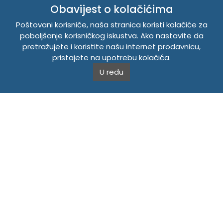
INFORMACIJE
Obavijest o kolačićima
Politika o kolačićima
Poštovani korisniče, naša stranica koristi kolačiće za
Uslovi korištenja
poboljšanje korisničkog iskustva. Ako nastavite da
Politika privatnosti
pretražujete i koristite našu internet prodavnicu,
pristajete na upotrebu kolačića.
U redu
TEMPUS DOO BRATUNAC
Svetog Save bb, 75420 Bratunac, Bosna i Hercegovina
Telefon
+38756/260-051
Mobilni
+38765/357-215
Mobilni
+38766/813-242
JIB 4405087080000
Porez 405087080000
Matični broj 59-01-0081-23
Copyright © 2026. Tempus DOO Bratunac. Sva prava
zadržana.
Powered by
CS Shop