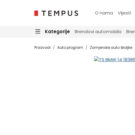
O nama
Vijesti
Kategorije
Brendovi automobila
Bre
Proizvodi
Auto program
Zamjenske auto školjke