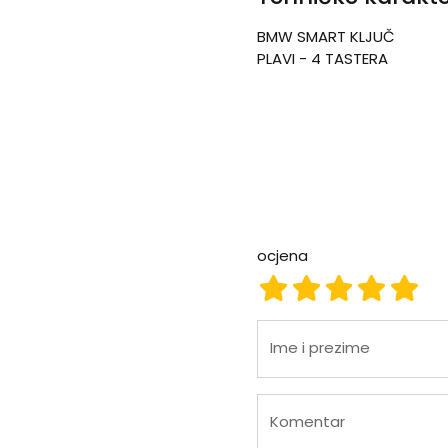
BMW SMART KLJUČ
PLAVI - 4 TASTERA
ocjena
ocjena 1
ocjena 2
ocjena 3
ocjena
ocje
Ime i prezime
Komentar