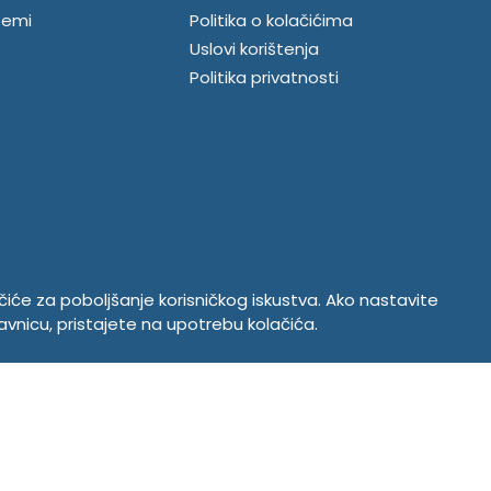
temi
Politika o kolačićima
Uslovi korištenja
Politika privatnosti
ačiće za poboljšanje korisničkog iskustva. Ako nastavite
avnicu, pristajete na upotrebu kolačića.
Copyright © 2026. Tempus DOO Bratunac. Sva prava zadržana
Powered by
CS Shop