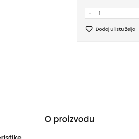
-
Dodaj u listu želja
O proizvodu
ristike