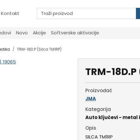
Kontakt
ndovi
Novo
Akcije
Softverske aktivacije
astika
TRM-18D.P (Silca TM1RP)
TRM-18D.P 
Proizvođač
JMA
Kategorija
Auto ključevi - metal 
Opis
SILCA TM1RP