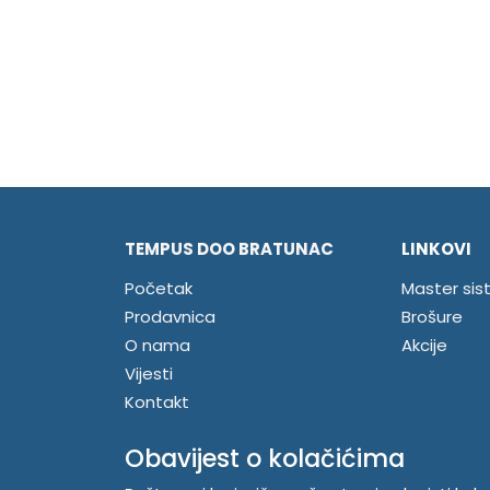
TEMPUS DOO BRATUNAC
LINKOVI
Početak
Master sis
Prodavnica
Brošure
O nama
Akcije
Vijesti
Kontakt
Registrujte se
Obavijest o kolačićima
Prijavite se