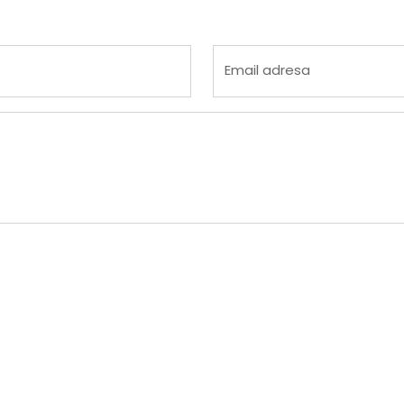
 4
na 5
Email adresa