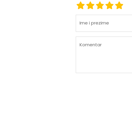
ocjena 1
ocjena 2
ocjena 3
ocjena
ocje
Ime i prezime
Komentar