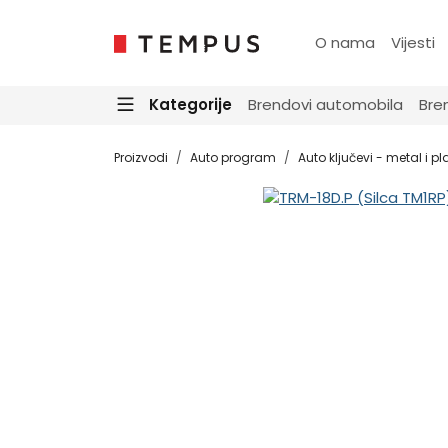
O nama
Vijesti
Kategorije
Brendovi automobila
Bre
Proizvodi
Auto program
Auto ključevi - metal i pl