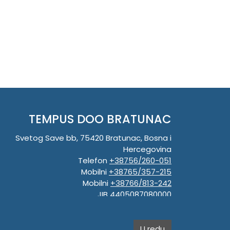
TEMPUS DOO BRATUNAC
Svetog Save bb, 75420 Bratunac, Bosna i
Hercegovina
Telefon
+38756/260-051
Mobilni
+38765/357-215
Mobilni
+38766/813-242
JIB 4405087080000
Porez 405087080000
Matični broj 59-01-0081-23
U redu