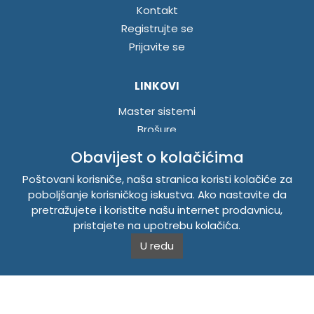
Kontakt
Registrujte se
Prijavite se
LINKOVI
Master sistemi
Brošure
Akcije
Obavijest o kolačićima
Poštovani korisniče, naša stranica koristi kolačiće za
INFORMACIJE
poboljšanje korisničkog iskustva. Ako nastavite da
pretražujete i koristite našu internet prodavnicu,
Politika o kolačićima
pristajete na upotrebu kolačića.
Uslovi korištenja
U redu
Politika privatnosti
TEMPUS DOO BRATUNAC