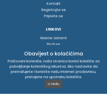
Kontakt
Registrujte se
Prijavite se
LINKOVI
Master sistemi
Brošure
Akcije
Obavijest o kolačićima
Poštovani korisniče, naša stranica koristi kolačiće za
INFORMACIJE
poboljšanje korisničkog iskustva. Ako nastavite da
pretražujete i koristite našu internet prodavnicu,
Politika o kolačićima
pristajete na upotrebu kolačića.
Uslovi korištenja
U redu
Politika privatnosti
TEMPUS DOO BRATUNAC