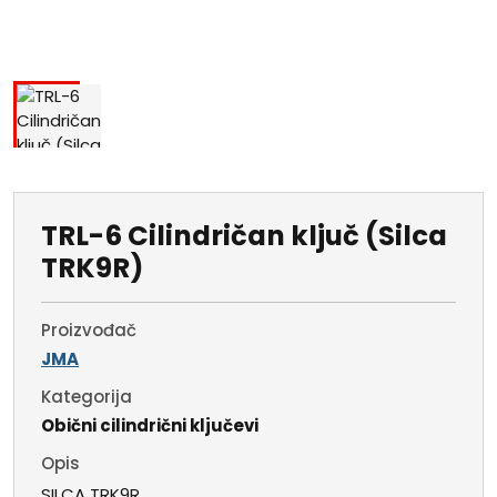
TRL-6 Cilindričan ključ (Silca
TRK9R)
Proizvođač
JMA
Kategorija
Obični cilindrični ključevi
Opis
SILCA TRK9R