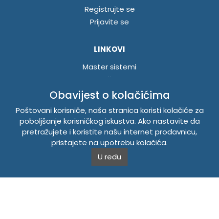
Registrujte se
Prijavite se
LINKOVI
Master sistemi
Brošure
Akcije
Obavijest o kolačićima
Poštovani korisniče, naša stranica koristi kolačiće za
INFORMACIJE
poboljšanje korisničkog iskustva. Ako nastavite da
pretražujete i koristite našu internet prodavnicu,
Politika o kolačićima
pristajete na upotrebu kolačića.
Uslovi korištenja
U redu
Politika privatnosti
TEMPUS DOO BRATUNAC
Svetog Save bb, 75420 Bratunac, Bosna i Hercegovina