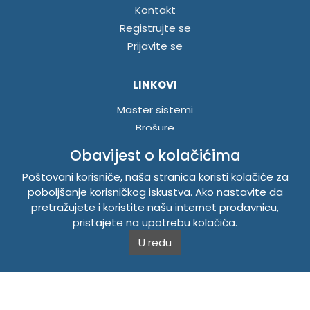
Kontakt
Registrujte se
Prijavite se
LINKOVI
Master sistemi
Brošure
Akcije
Obavijest o kolačićima
Poštovani korisniče, naša stranica koristi kolačiće za
INFORMACIJE
poboljšanje korisničkog iskustva. Ako nastavite da
pretražujete i koristite našu internet prodavnicu,
Politika o kolačićima
pristajete na upotrebu kolačića.
Uslovi korištenja
U redu
Politika privatnosti
TEMPUS DOO BRATUNAC