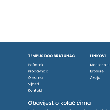
TEMPUS DOO BRATUNAC
LINKOVI
Početak
Master sis
Prodavnica
Brošure
O nama
Akcije
Vijesti
Kontakt
Registrujte se
Obavijest o kolačićima
Prijavite se