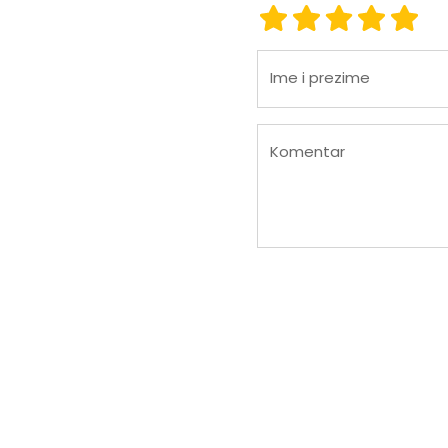
ocjena 1
ocjena 2
ocjena 3
ocjena
ocje
Ime i prezime
Komentar