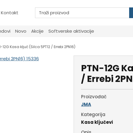
Kontakt
ndovi
Novo
Akcije
Softverske aktivacije
-12G Kasa ključ (Silca 5PT12 / Errebi 2PN16)
PTN-12G Kas
/ Errebi 2P
Proizvođač
JMA
Kategorija
Kasa ključevi
Opis