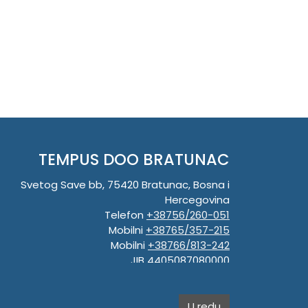
TEMPUS DOO BRATUNAC
Svetog Save bb, 75420 Bratunac, Bosna i
Hercegovina
Telefon
+38756/260-051
Mobilni
+38765/357-215
Mobilni
+38766/813-242
JIB 4405087080000
Porez 405087080000
Matični broj 59-01-0081-23
U redu