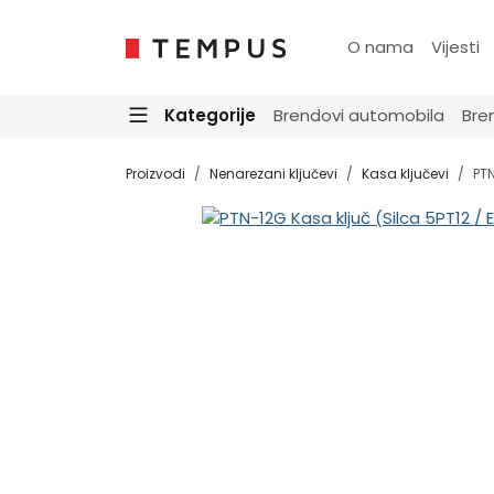
O nama
Vijesti
Kategorije
Brendovi automobila
Bre
Proizvodi
Nenarezani ključevi
Kasa ključevi
PTN