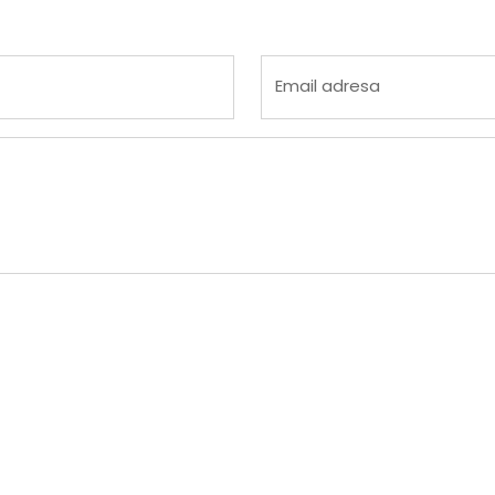
 4
na 5
Email adresa