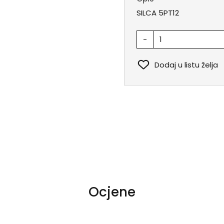
SILCA 5PT12
-
Dodaj u listu želja
Ocjene