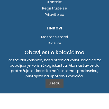
Kontakt
Registrujte se
Prijavite se
LINKOVI
Master sistemi
Brošure
Akcije
Obavijest o kolačićima
Poštovani korisniče, naša stranica koristi kolačiće za
INFORMACIJE
poboljšanje korisničkog iskustva. Ako nastavite da
pretražujete i koristite našu internet prodavnicu,
Politika o kolačićima
pristajete na upotrebu kolačića.
Uslovi korištenja
U redu
Politika privatnosti
TEMPUS DOO BRATUNAC